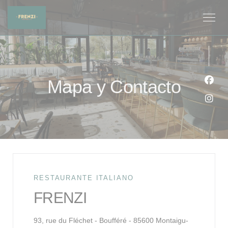
Personalización de sus opciones de cookies
Mapa y Contacto
Face
Inst
RESTAURANTE ITALIANO
FRENZI
93, rue du Fléchet - Boufféré - 85600 Montaigu-