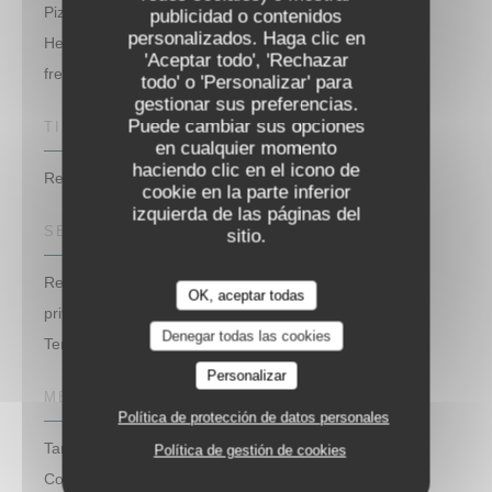
Pizza au feu de bois, Mediterranea, Cocina moderna,
publicidad o contenidos
personalizados. Haga clic en
Hecho en casa, productos frescos, Comida italiana
'Aceptar todo', 'Rechazar
fresca, Gastronomie Italienne , Italiana
todo' o 'Personalizar' para
gestionar sus preferencias.
Puede cambiar sus opciones
TIPO DE NEGOCIO
en cualquier momento
haciendo clic en el icono de
Restaurante Italiano
cookie en la parte inferior
izquierda de las páginas del
SERVICIOS
sitio.
Recharge Tesla and european cars, Aparcamiento
OK, aceptar todas
privado gratuito, Climatización, Afterwork, Privatización,
Denegar todas las cookies
Terraza, WiFi
Personalizar
MÉTODOS DE PAGO
Política de protección de datos personales
Tarjeta de Crédito, Efectivo, Eurocard/Mastercard,
Política de gestión de cookies
Contactless Payment, Apple Pay, Sin contacto, Pago