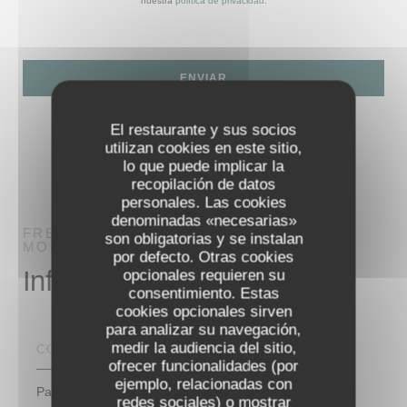
nuestra
política de privacidad
.
El restaurante y sus socios
utilizan cookies en este sitio,
lo que puede implicar la
recopilación de datos
personales. Las cookies
denominadas «necesarias»
FRENZI
RESTAURANTE ITALIANO
son obligatorias y se instalan
MONTAIGU-VENDÉE
por defecto. Otras cookies
Información general
opcionales requieren su
consentimiento. Estas
cookies opcionales sirven
para analizar su navegación,
medir la audiencia del sitio,
COCINA
ofrecer funcionalidades (por
ejemplo, relacionadas con
Pasta Fresca Casera , Pasta fresca, Pizza Napolitana ,
redes sociales) o mostrar