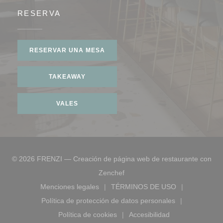
RESERVA
RESERVAR UNA MESA
TAKEAWAY
VALES
© 2026 FRENZI — Creación de página web de restaurante con
((abre en una nueva ventana))
Zenchef
Menciones legales
TÉRMINOS DE USO
((abre en una nueva ventana))
((abre en una nueva ve
Política de protección de datos personales
((abre en una nueva ventana))
Política de cookies
Accesibilidad
((abre en una nueva ventana))
((abre en una nueva ve